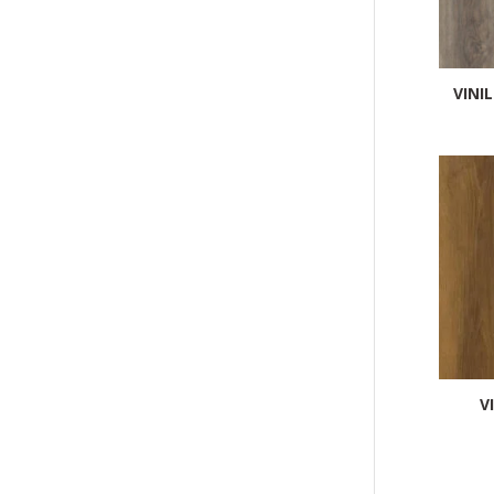
VINI
V