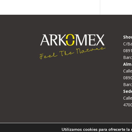
Sho
C/Ba
089
Barc
Alm
Call
0890
Barc
Sed
Calle
4700
Utilizamos cookies para ofrecerte la