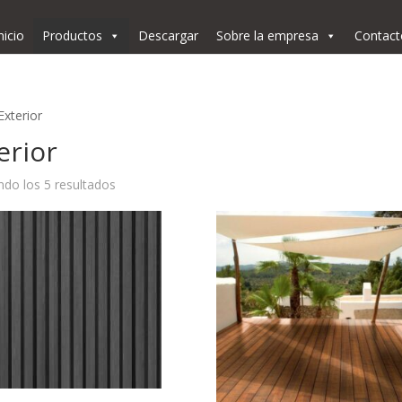
nicio
Productos
Descargar
Sobre la empresa
Contact
Exterior
erior
do los 5 resultados