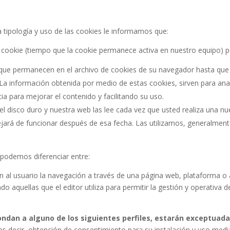
 tipología y uso de las cookies le informamos que:
la cookie (tiempo que la cookie permanece activa en nuestro equipo) p
 que permanecen en el archivo de cookies de su navegador hasta que
 La información obtenida por medio de estas cookies, sirven para anali
a para mejorar el contenido y facilitando su uso.
el disco duro y nuestra web las lee cada vez que usted realiza una n
jará de funcionar después de esa fecha. Las utilizamos, generalmente,
 podemos diferenciar entre:
al usuario la navegación a través de una página web, plataforma o apl
do aquellas que el editor utiliza para permitir la gestión y operativa d
ndan a alguno de los siguientes perfiles, estarán exceptuada
es decir, obtención de consentimiento para su instalación y uso media