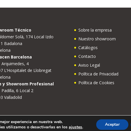
wroom Técnico
Sobre la empresa
ldomer Solà, 174 Local Izdo
Nuestro showroom
11 Badalona
Catálogos
elona
Contacto
acen Barcelona
e Arquimedes, 4
Aviso Legal
7 L’Hospitalet de Llobregat
Política de Privacidad
elona
Política de Cookies
e y Showroom Profesional
 Padilla, 6 Local 2
3 Valladolid
 mejor experiencia en nuestra web.
Aceptar
es utilizamos o desactivarlas en los
ajustes
.