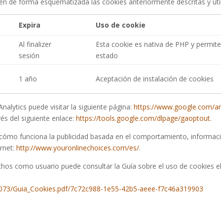
n de forma esquematizada las cookies anteriormente descritas y utili
Expira
Uso de cookie
Al finalizer
Esta cookie es nativa de PHP y permite
sesión
estado
1 año
Aceptación de instalación de cookies
alytics puede visitar la siguiente página:
https://www.google.com/ana
vés del siguiente enlace:
https://tools.google.com/dlpage/gaoptout
.
 cómo funciona la publicidad basada en el comportamiento, informaci
ernet:
http://www.youronlinechoices.com/es/
.
hos como usuario puede consultar la Guía sobre el uso de cookies e
3073/Guia_Cookies.pdf/7c72c988-1e55-42b5-aeee-f7c46a319903