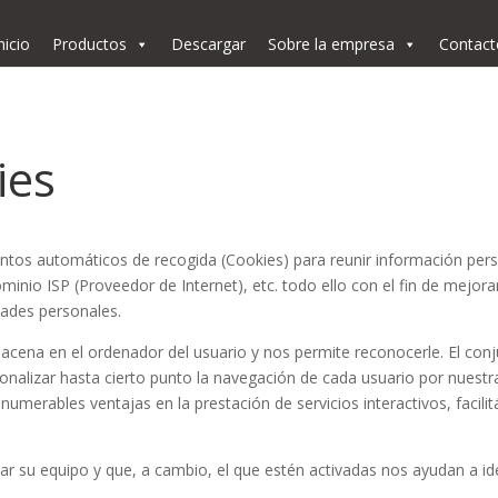
nicio
Productos
Descargar
Sobre la empresa
Contact
ies
ntos automáticos de recogida (Cookies) para reunir información per
ominio ISP (Proveedor de Internet), etc. todo ello con el fin de mejor
dades personales.
cena en el ordenador del usuario y nos permite reconocerle. El con
onalizar hasta cierto punto la navegación de cada usuario por nuest
numerables ventajas en la prestación de servicios interactivos, facili
 su equipo y que, a cambio, el que estén activadas nos ayudan a ident