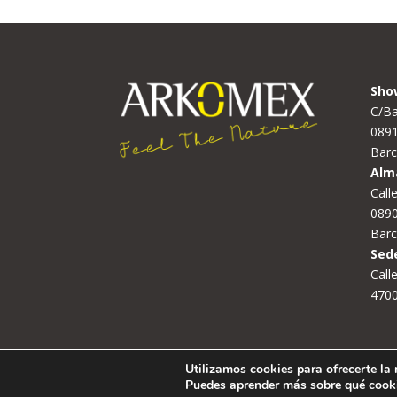
Sho
C/Ba
089
Barc
Alm
Call
0890
Barc
Sed
Calle
4700
Utilizamos cookies para ofrecerte la
© ARKOMEX 2023
Puedes aprender más sobre qué cooki