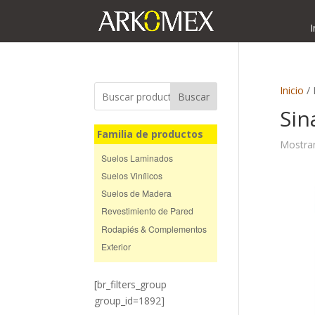
I
Inicio
/ 
Buscar
Sin
Familia de productos
Mostran
Suelos Laminados
Suelos Vinílicos
Suelos de Madera
Revestimiento de Pared
Rodapiés & Complementos
Exterior
[br_filters_group
group_id=1892]