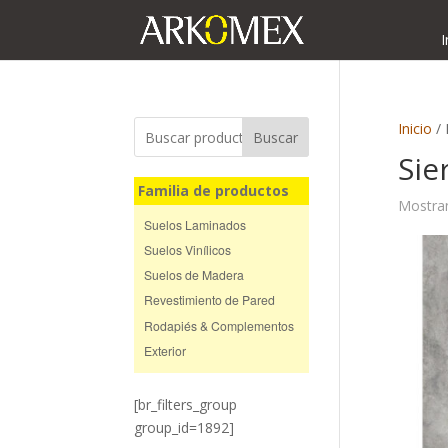
I
Inicio
/ 
Buscar
Sie
Familia de productos
Mostran
Suelos Laminados
Suelos Vinílicos
Suelos de Madera
Revestimiento de Pared
Rodapiés & Complementos
Exterior
[br_filters_group
group_id=1892]